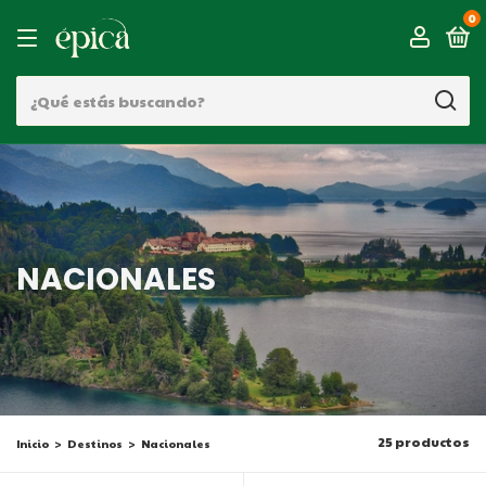
0
NACIONALES
25 productos
Inicio
>
Destinos
>
Nacionales