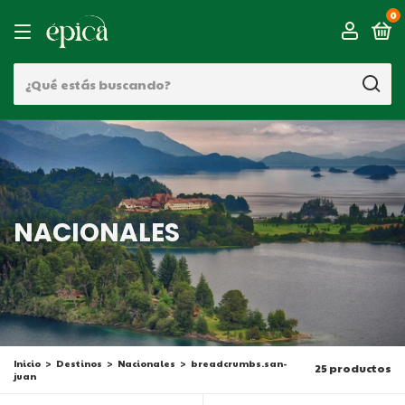
0
NACIONALES
Inicio
>
Destinos
>
Nacionales
>
breadcrumbs.san-
25 productos
juan